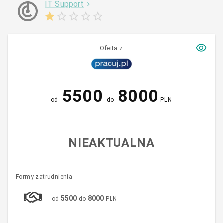
IT Support
Oferta z
5500
8000
od
do
PLN
NIEAKTUALNA
Formy zatrudnienia
5500
8000
od
do
PLN