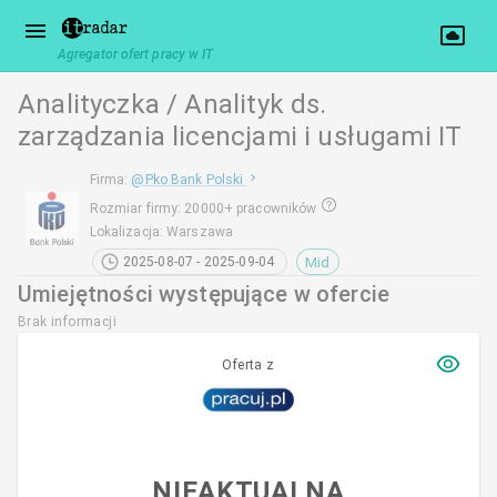
Agregator ofert pracy w IT
Analityczka / Analityk ds.
zarządzania licencjami i usługami IT
Firma
:
@
Pko Bank Polski
Rozmiar firmy
:
20000+ pracowników
Lokalizacja
:
Warszawa
Mid
2025-08-07 - 2025-09-04
Umiejętności występujące w ofercie
Brak informacji
Oferta z
NIEAKTUALNA