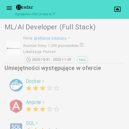
Agregator ofert pracy w IT
ML/AI Developer (Full Stack)
Firma
:
@
Alliance Solutions
Rozmiar firmy
:
1-200 pracowników
Lokalizacja
:
Poznań
Mid
2025-10-31 - 2025-11-29
Umiejętności występujące w ofercie
Docker
Angular
SQL