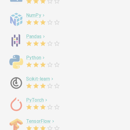
NumPy
Pandas
Python
Scikit-learn
PyTorch
TensorFlow