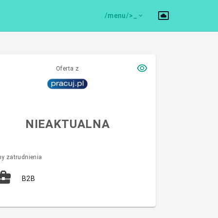
/menu/>
Oferta z
NIEAKTUALNA
y zatrudnienia
B2B