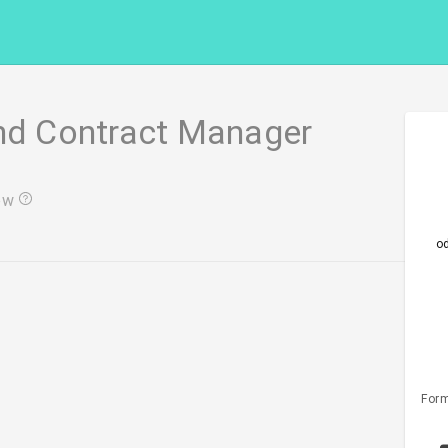
and Contract Manager
ów
o
Form