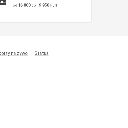
16 800
19 950
od
do
PLN
porty na żywo
Status