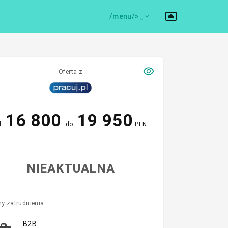
/menu/>
Oferta z
16 800
19 950
d
do
PLN
NIEAKTUALNA
y zatrudnienia
B2B