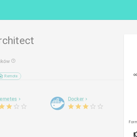
rchitect
ików
o
Remote
ernetes
Docker
Form