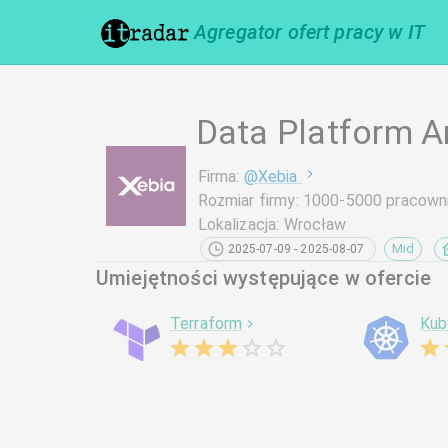
Agregator ofert pracy w IT
Data Platform A
Firma
:
@
Xebia
Rozmiar firmy
:
1000-5000 pracown
Lokalizacja
:
Wrocław
Mid
2025-07-09 - 2025-08-07
Umiejętności występujące w ofercie
Terraform
Kub