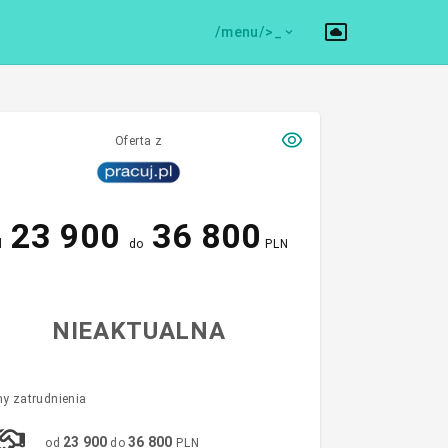
/menu/>
Oferta z
23 900
36 800
d
do
PLN
NIEAKTUALNA
y zatrudnienia
23 900
36 800
od
do
PLN