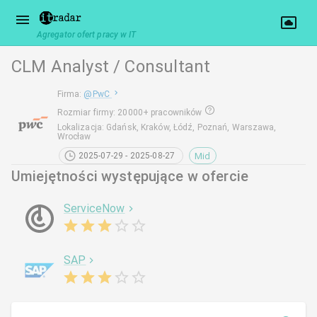
Agregator ofert pracy w IT
CLM Analyst / Consultant
Firma
:
@
PwC
Rozmiar firmy
:
20000+ pracowników
Lokalizacja
:
Gdańsk, Kraków, Łódź, Poznań, Warszawa,
Wrocław
Mid
2025-07-29 - 2025-08-27
Umiejętności występujące w ofercie
ServiceNow
SAP