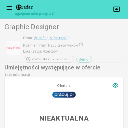
Agregator ofert pracy w IT
Graphic Designer
Firma
:
@
Halfing & Petersen
Rozmiar firmy
:
1-200 pracowników
Lokalizacja
:
Rzeszów
Senior
2025-08-12 - 2025-09-08
Umiejętności występujące w ofercie
Brak informacji
Oferta z
NIEAKTUALNA