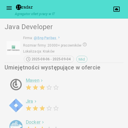
Agregator ofert pracy w IT
Java Developer
Firma
:
@
Bnp Paribas
Rozmiar firmy
:
20000+ pracowników
Lokalizacja
:
Kraków
Mid
2025-08-06 - 2025-09-04
Umiejętności występujące w ofercie
Maven
Jira
Docker