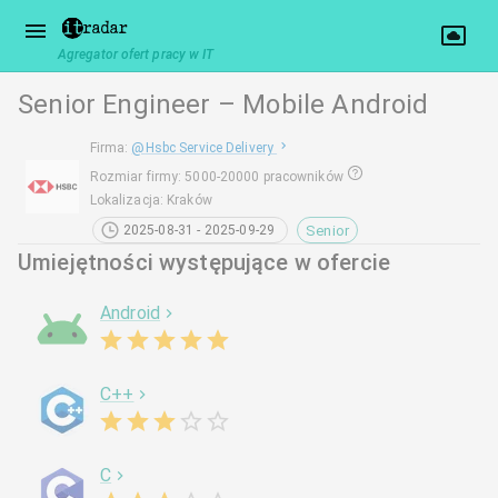
Agregator ofert pracy w IT
Senior Engineer – Mobile Android
Firma
:
@
Hsbc Service Delivery
Rozmiar firmy
:
5000-20000 pracowników
Lokalizacja
:
Kraków
Senior
2025-08-31 - 2025-09-29
Umiejętności występujące w ofercie
Android
C++
C