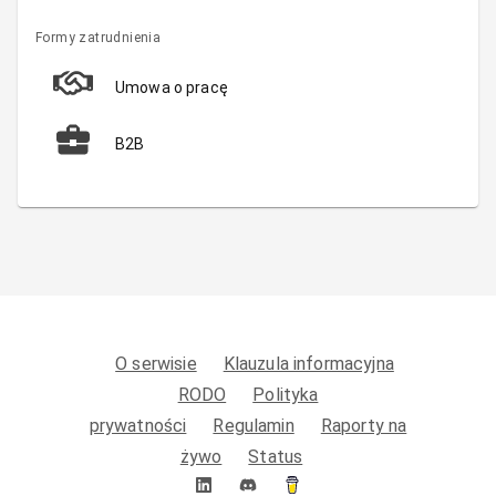
Formy zatrudnienia
Umowa o pracę
B2B
O serwisie
Klauzula informacyjna
RODO
Polityka
prywatności
Regulamin
Raporty na
żywo
Status