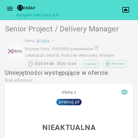
Agregator ofert pracy w IT
Senior Project / Delivery Manager
Firma
:
@
Xebia
Rozmiar firmy
:
1000-5000 pracowników
Lokalizacja
:
Gdańsk, Rzeszów, Warszawa, Wrocław
Senior
2025-09-08 - 2025-10-04
Remote
Umiejętności występujące w ofercie
Brak informacji
Oferta z
NIEAKTUALNA