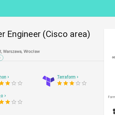
r Engineer (Cisco area)
dź, Warszawa, Wrocław
o
e
hon
Terraform
co
Form