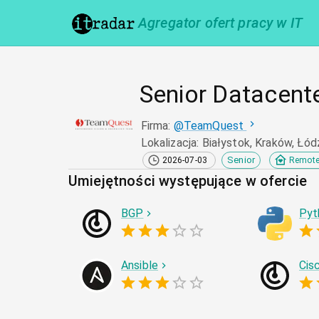
Agregator ofert pracy w IT
Senior Datacente
Firma
:
@
TeamQuest
Lokalizacja
:
Białystok, Kraków, Łó
Senior
2026-07-03
Remot
Umiejętności występujące w ofercie
BGP
Pyt
Ansible
Cis