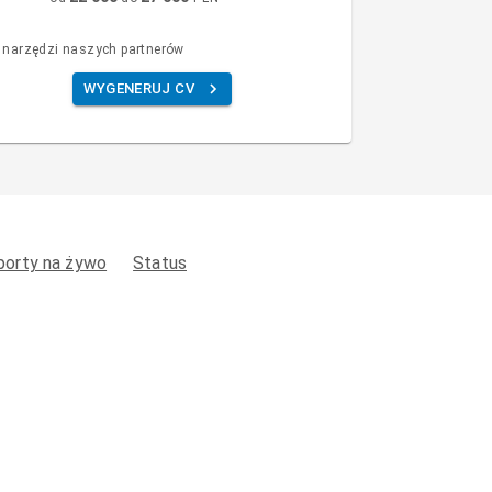
 narzędzi naszych partnerów
WYGENERUJ CV
porty na żywo
Status