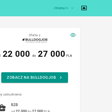
/menu/>
Oferta z
22 000
27 000
d
do
PLN
ZOBACZ NA BULLDOGJOB
y zatrudnienia
B2B
22 000
27 000
od
do
PLN