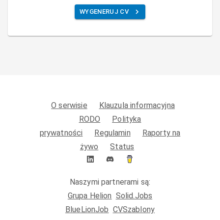
WYGENERUJ CV
O serwisie
Klauzula informacyjna
RODO
Polityka
prywatności
Regulamin
Raporty na
żywo
Status
Naszymi partnerami są:
Grupa Helion
Solid.Jobs
BlueLionJob
CVSzablony