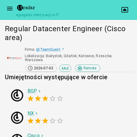
Agregator ofert pracy w IT
Regular Datacenter Engineer (Cisco
area)
Firma
:
@
TeamQuest
Lokalizacja
:
Białystok, Gdańsk, Katowice, Rzeszów,
Warszawa
Mid
2026-07-03
Remote
Umiejętności występujące w ofercie
BGP
NX
Cisco