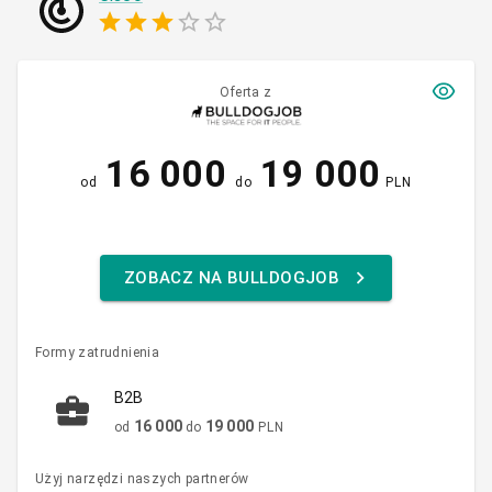
Oferta z
16 000
19 000
od
do
PLN
ZOBACZ NA BULLDOGJOB
Formy zatrudnienia
B2B
16 000
19 000
od
do
PLN
Użyj narzędzi naszych partnerów