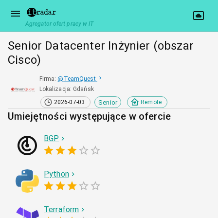
Agregator ofert pracy w IT
Senior Datacenter Inżynier (obszar
Cisco)
Firma
:
@
TeamQuest
Lokalizacja
:
Gdańsk
Senior
2026-07-03
Remote
Umiejętności występujące w ofercie
BGP
Python
Terraform