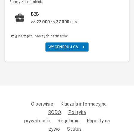
Formy zatrudnienia
B2B
22 000
27 000
od
do
PLN
Użyj narzędzi naszych partnerów
WYGENERUJ CV
O serwisie
Klauzula informacyjna
RODO
Polityka
prywatności
Regulamin
Raporty na
żywo
Status