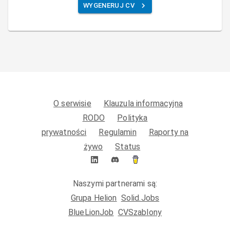
WYGENERUJ CV
O serwisie
Klauzula informacyjna
RODO
Polityka
prywatności
Regulamin
Raporty na
żywo
Status
Naszymi partnerami są:
Grupa Helion
Solid.Jobs
BlueLionJob
CVSzablony