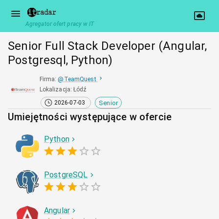
Agregator ofert pracy w IT
Senior Full Stack Developer (Angular,
Postgresql, Python)
Firma
:
@
TeamQuest
Lokalizacja
:
Łódź
Senior
2026-07-03
Umiejętności występujące w ofercie
Python
PostgreSQL
Angular