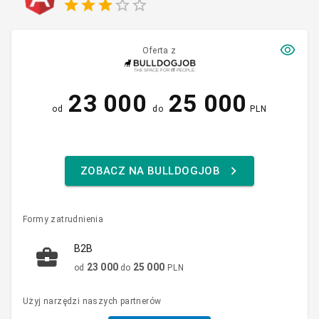
Oferta z
23 000
25 000
od
do
PLN
ZOBACZ NA BULLDOGJOB
Formy zatrudnienia
B2B
23 000
25 000
od
do
PLN
Użyj narzędzi naszych partnerów