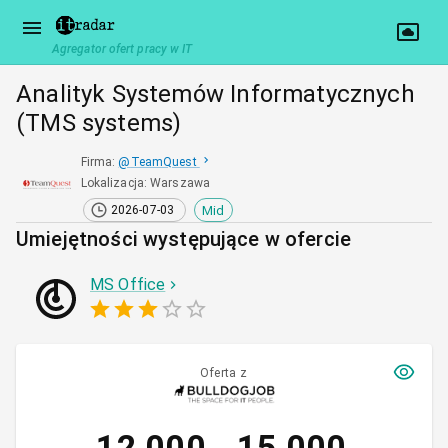
Agregator ofert pracy w IT
Analityk Systemów Informatycznych
(TMS systems)
Firma
:
@
TeamQuest
Lokalizacja
:
Warszawa
Mid
2026-07-03
Umiejętności występujące w ofercie
MS Office
Oferta z
12 000
15 000