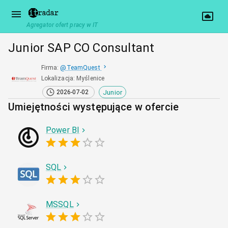
Agregator ofert pracy w IT
Junior SAP CO Consultant
Firma
:
@
TeamQuest
Lokalizacja
:
Myślenice
Junior
2026-07-02
Umiejętności występujące w ofercie
Power BI
SQL
MSSQL