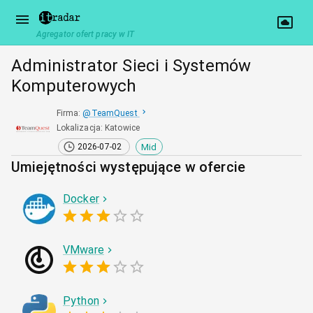
Agregator ofert pracy w IT
Administrator Sieci i Systemów
Komputerowych
Firma
:
@
TeamQuest
Lokalizacja
:
Katowice
Mid
2026-07-02
Umiejętności występujące w ofercie
Docker
VMware
Python