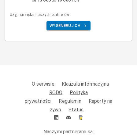
od
do
PLN
Użyj narzędzi naszych partnerów
WYGENERUJ CV
O serwisie
Klauzula informacyjna
RODO
Polityka
prywatności
Regulamin
Raporty na
żywo
Status
Naszymi partnerami są: