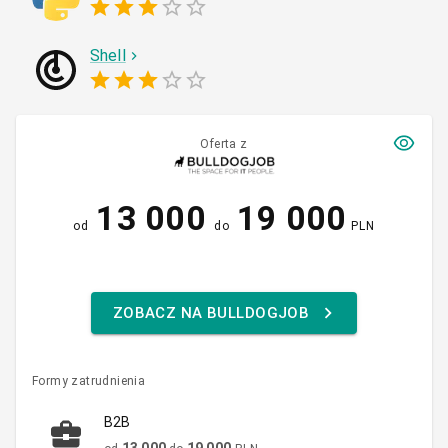
Shell
Oferta z
13 000
19 000
od
do
PLN
ZOBACZ NA BULLDOGJOB
Formy zatrudnienia
B2B
13 000
19 000