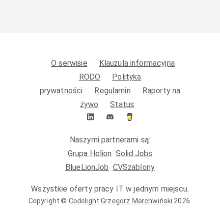
O serwisie
Klauzula informacyjna
RODO
Polityka
prywatności
Regulamin
Raporty na
żywo
Status
Naszymi partnerami są:
Grupa Helion
Solid.Jobs
BlueLionJob
CVSzablony
Wszystkie oferty pracy IT w jednym miejscu.
Copyright ©
Codelight Grzegorz Marchwiński
2026
.