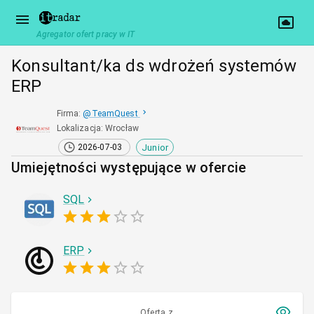
Agregator ofert pracy w IT
Konsultant/ka ds wdrożeń systemów
ERP
Firma
:
@
TeamQuest
Lokalizacja
:
Wrocław
Junior
2026-07-03
Umiejętności występujące w ofercie
SQL
ERP
Oferta z