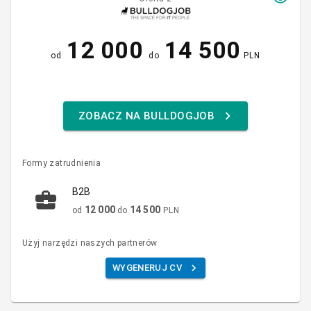
12 000
14 500
od
do
PLN
ZOBACZ NA BULLDOGJOB
Formy zatrudnienia
B2B
12 000
14 500
od
do
PLN
Użyj narzędzi naszych partnerów
WYGENERUJ CV