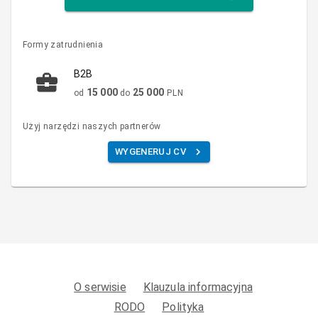
Formy zatrudnienia
B2B
15 000
25 000
od
do
PLN
Użyj narzędzi naszych partnerów
WYGENERUJ CV
O serwisie
Klauzula informacyjna
RODO
Polityka