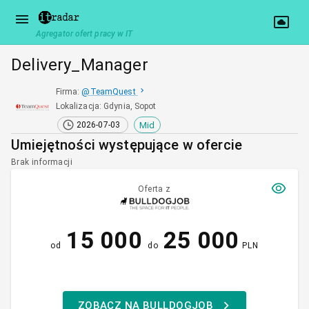
Agregator ofert pracy w IT
Delivery_Manager
Firma
:
@
TeamQuest
Lokalizacja
:
Gdynia, Sopot
Mid
2026-07-03
Umiejętności występujące w ofercie
Brak informacji
Oferta z
15 000
25 000
od
do
PLN
ZOBACZ NA BULLDOGJOB