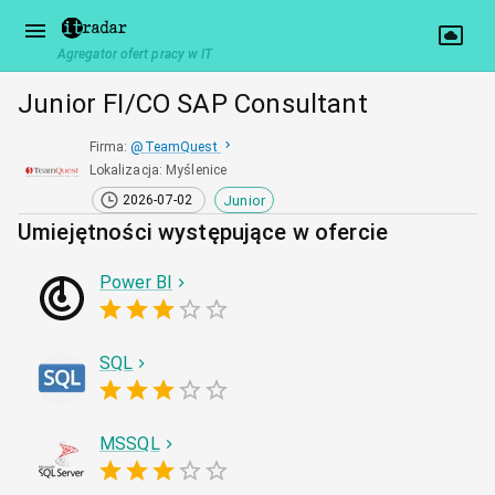
Agregator ofert pracy w IT
Junior FI/CO SAP Consultant
Firma
:
@
TeamQuest
Lokalizacja
:
Myślenice
Junior
2026-07-02
Umiejętności występujące w ofercie
Power BI
SQL
MSSQL