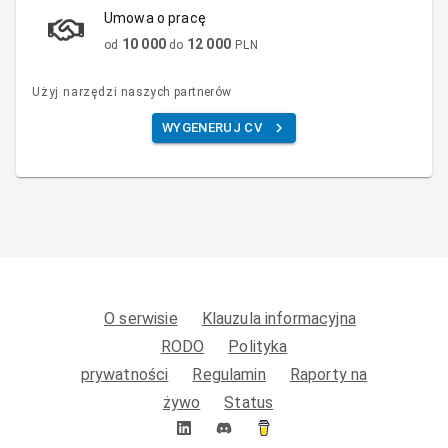
Umowa o pracę
10 000
12 000
od
do
PLN
Użyj narzędzi naszych partnerów
WYGENERUJ CV
O serwisie
Klauzula informacyjna
RODO
Polityka
prywatności
Regulamin
Raporty na
żywo
Status