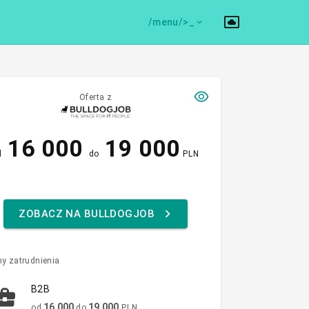
/menu/>
Oferta z
16 000
19 000
d
do
PLN
ZOBACZ NA BULLDOGJOB
y zatrudnienia
B2B
16 000
19 000
od
do
PLN