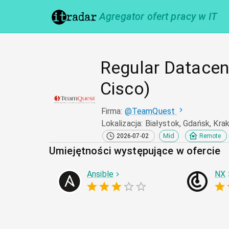
Agregator ofert pracy w IT
Regular Datacent
Cisco)
Firma
:
@
TeamQuest
Lokalizacja
:
Białystok, Gdańsk, Kra
Mid
2026-07-02
Remote
Umiejętności występujące w ofercie
Ansible
NX