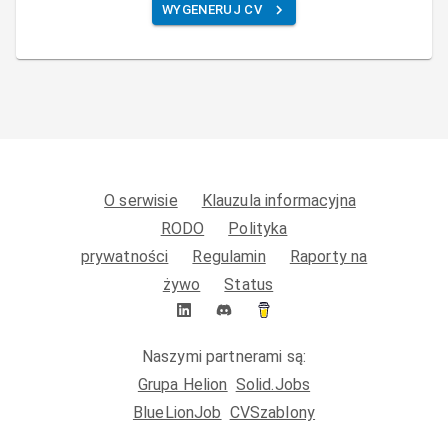
WYGENERUJ CV
O serwisie
Klauzula informacyjna
RODO
Polityka
prywatności
Regulamin
Raporty na
żywo
Status
Naszymi partnerami są:
Grupa Helion
Solid.Jobs
BlueLionJob
CVSzablony