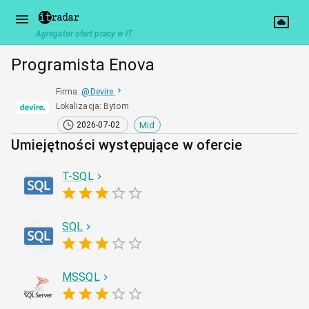
Agregator ofert pracy w IT
Programista Enova
Firma
:
@
Devire
Lokalizacja
:
Bytom
Mid
2026-07-02
Umiejętności występujące w ofercie
T-SQL
SQL
MSSQL