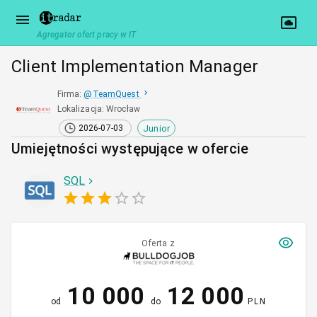
Agregator ofert pracy w IT
Client Implementation Manager
Firma
:
@
TeamQuest
Lokalizacja
:
Wrocław
Junior
2026-07-03
Umiejętności występujące w ofercie
SQL
Oferta z
10 000
12 000
od
do
PLN