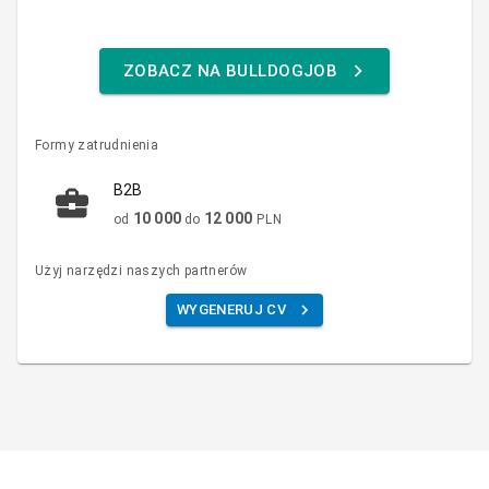
ZOBACZ NA BULLDOGJOB
Formy zatrudnienia
B2B
10 000
12 000
od
do
PLN
Użyj narzędzi naszych partnerów
WYGENERUJ CV