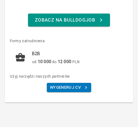
ZOBACZ NA BULLDOGJOB
Formy zatrudnienia
B2B
10 000
12 000
od
do
PLN
Użyj narzędzi naszych partnerów
WYGENERUJ CV