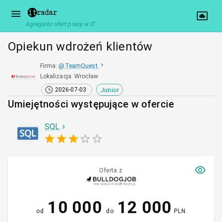
Agregator ofert pracy w IT
Opiekun wdrożeń klientów
Firma
:
@
TeamQuest
Lokalizacja
:
Wrocław
Junior
2026-07-03
Umiejętności występujące w ofercie
SQL
Oferta z
10 000
12 000
od
do
PLN