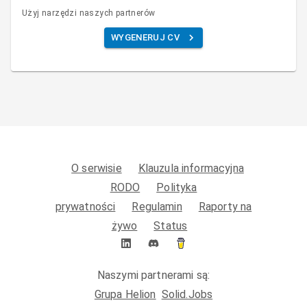
Użyj narzędzi naszych partnerów
WYGENERUJ CV
O serwisie
Klauzula informacyjna
RODO
Polityka
prywatności
Regulamin
Raporty na
żywo
Status
Naszymi partnerami są:
Grupa Helion
Solid.Jobs