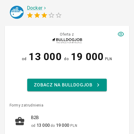
Docker
Oferta z
13 000
19 000
od
do
PLN
ZOBACZ NA BULLDOGJOB
Formy zatrudnienia
B2B
13 000
19 000
od
do
PLN