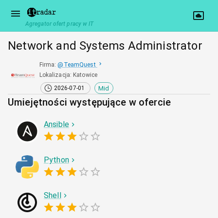
Agregator ofert pracy w IT
Network and Systems Administrator
Firma
:
@
TeamQuest
Lokalizacja
:
Katowice
Mid
2026-07-01
Umiejętności występujące w ofercie
Ansible
Python
Shell