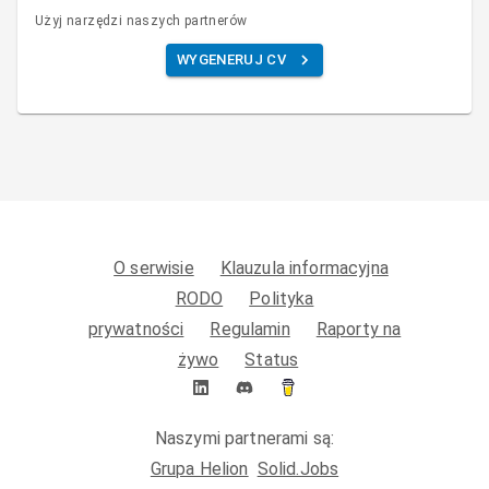
Użyj narzędzi naszych partnerów
WYGENERUJ CV
O serwisie
Klauzula informacyjna
RODO
Polityka
prywatności
Regulamin
Raporty na
żywo
Status
Naszymi partnerami są:
Grupa Helion
Solid.Jobs