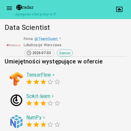
Agregator ofert pracy w IT
Data Scientist
Firma
:
@
TeamQuest
Lokalizacja
:
Warszawa
Senior
2026-07-03
Umiejętności występujące w ofercie
TensorFlow
Scikit-learn
NumPy