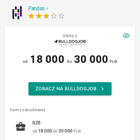
Pandas
Oferta z
18 000
30 000
od
do
PLN
ZOBACZ NA BULLDOGJOB
Formy zatrudnienia
B2B
18 000
30 000
od
do
PLN