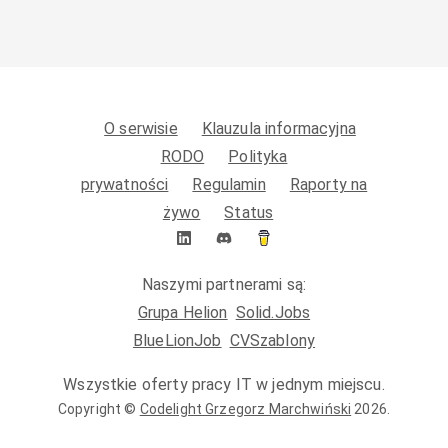
O serwisie
Klauzula informacyjna
RODO
Polityka
prywatności
Regulamin
Raporty na
żywo
Status
Naszymi partnerami są:
Grupa Helion
Solid.Jobs
BlueLionJob
CVSzablony
Wszystkie oferty pracy IT w jednym miejscu.
Copyright ©
Codelight Grzegorz Marchwiński
2026
.