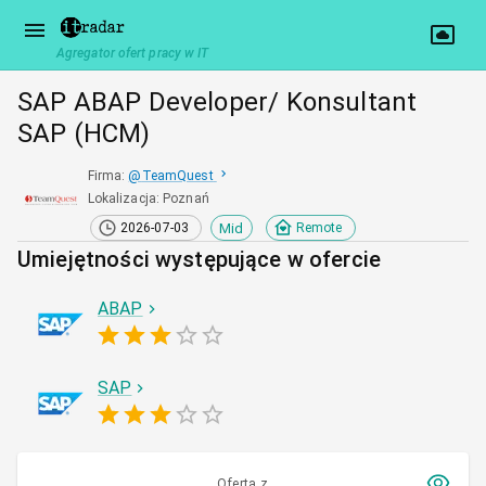
Agregator ofert pracy w IT
SAP ABAP Developer/ Konsultant
SAP (HCM)
Firma
:
@
TeamQuest
Lokalizacja
:
Poznań
Mid
2026-07-03
Remote
Umiejętności występujące w ofercie
ABAP
SAP
Oferta z