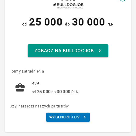
25 000
30 000
od
do
PLN
ZOBACZ NA BULLDOGJOB
Formy zatrudnienia
B2B
25 000
30 000
od
do
PLN
Użyj narzędzi naszych partnerów
WYGENERUJ CV