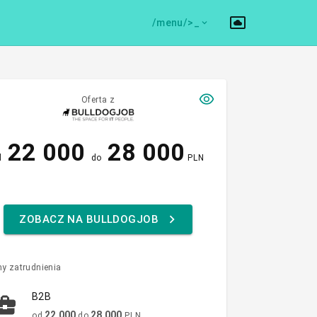
/menu/>
Oferta z
22 000
28 000
d
do
PLN
ZOBACZ NA BULLDOGJOB
y zatrudnienia
B2B
22 000
28 000
od
do
PLN