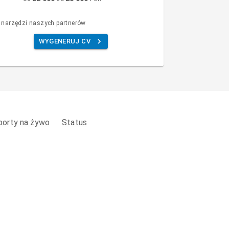
 narzędzi naszych partnerów
WYGENERUJ CV
porty na żywo
Status