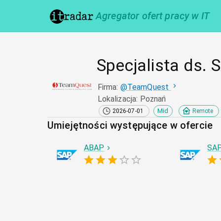
Agregator ofert pracy w IT
Specjalista ds.
Firma
:
@
TeamQuest
Lokalizacja
:
Poznań
Mid
2026-07-01
Remote
Umiejętności występujące w ofercie
ABAP
SA