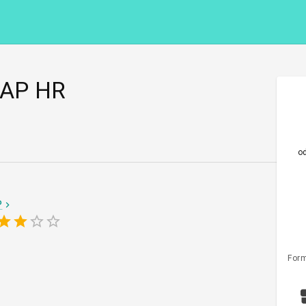
 SAP HR
o
P
Form