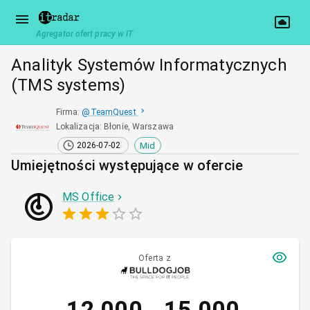
Agregator ofert pracy w IT
Analityk Systemów Informatycznych
(TMS systems)
Firma
:
@
TeamQuest
Lokalizacja
:
Błonie, Warszawa
Mid
2026-07-02
Umiejętności występujące w ofercie
MS Office
Oferta z
12 000
15 000