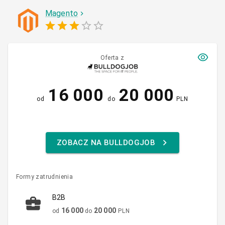
Magento
Oferta z
16 000
20 000
od
do
PLN
ZOBACZ NA BULLDOGJOB
Formy zatrudnienia
B2B
16 000
20 000
od
do
PLN