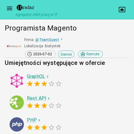
Agregator ofert pracy w IT
Programista Magento
Firma
:
@
TeamQuest
Lokalizacja
:
Białystok
Senior
2026-07-02
Remote
Umiejętności występujące w ofercie
GraphQL
Rest API
PHP