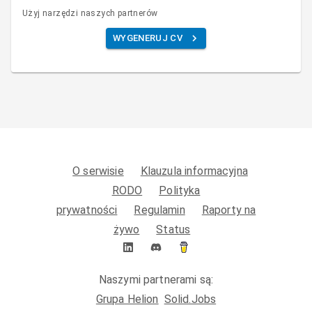
Użyj narzędzi naszych partnerów
WYGENERUJ CV
O serwisie
Klauzula informacyjna
RODO
Polityka
prywatności
Regulamin
Raporty na
żywo
Status
Naszymi partnerami są:
Grupa Helion
Solid.Jobs