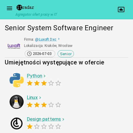
Agregator ofert pracy w IT
Senior System Software Engineer
Firma
:
@
Luxoft Dxc
Lokalizacja
:
Kraków, Wrocław
Senior
2026-07-03
Umiejętności występujące w ofercie
Python
Linux
Design patterns