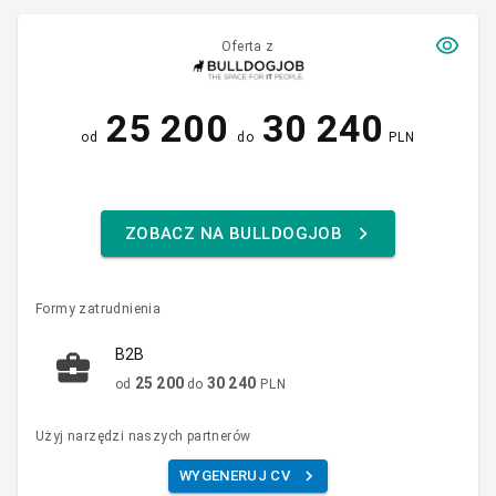
Oferta z
25 200
30 240
od
do
PLN
ZOBACZ NA BULLDOGJOB
Formy zatrudnienia
B2B
25 200
30 240
od
do
PLN
Użyj narzędzi naszych partnerów
WYGENERUJ CV