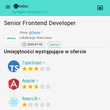
Agregator ofert pracy w IT
Senior Frontend Developer
Firma
:
@
Devire
Lokalizacja
:
Warszawa
Senior
2026-07-02
Umiejętności występujące w ofercie
TypeScript
Angular
ReactJS