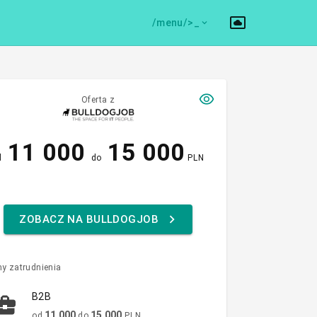
/menu/>
Oferta z
11 000
15 000
d
do
PLN
ZOBACZ NA BULLDOGJOB
y zatrudnienia
B2B
11 000
15 000
od
do
PLN