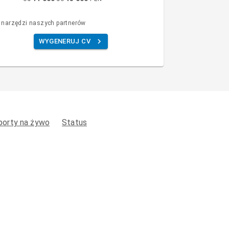
 narzędzi naszych partnerów
WYGENERUJ CV
porty na żywo
Status