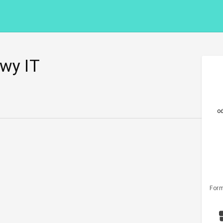
owy IT
o
Form