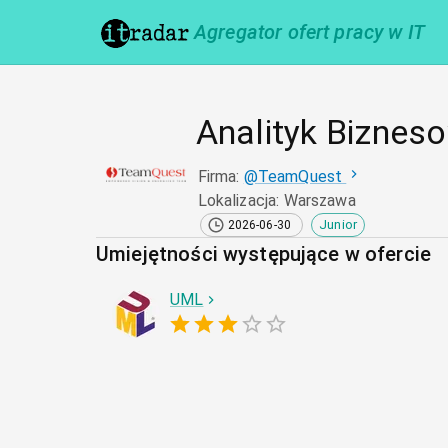
Agregator ofert pracy w IT
Analityk Biznes
Firma
:
@
TeamQuest
Lokalizacja
:
Warszawa
Junior
2026-06-30
Umiejętności występujące w ofercie
UML