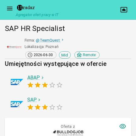
Agregator ofert pracy w IT
SAP HR Specialist
Firma
:
@
TeamQuest
Lokalizacja
:
Poznań
Mid
2026-06-30
Remote
Umiejętności występujące w ofercie
ABAP
SAP
Oferta z