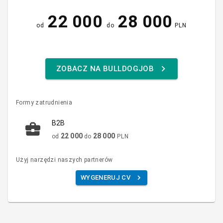
22 000
28 000
od
do
PLN
ZOBACZ NA BULLDOGJOB
Formy zatrudnienia
B2B
22 000
28 000
od
do
PLN
Użyj narzędzi naszych partnerów
WYGENERUJ CV