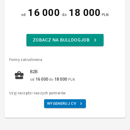
16 000
18 000
od
do
PLN
ZOBACZ NA BULLDOGJOB
Formy zatrudnienia
B2B
16 000
18 000
od
do
PLN
Użyj narzędzi naszych partnerów
WYGENERUJ CV