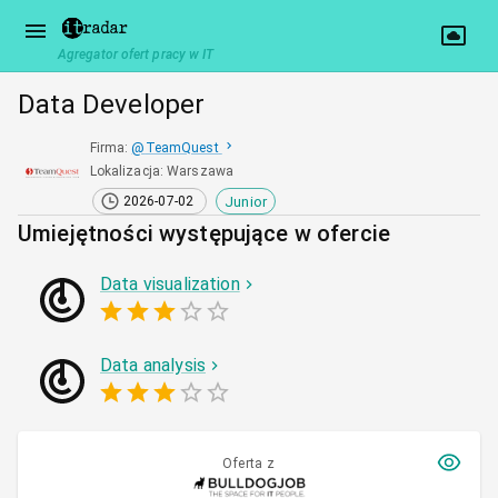
Agregator ofert pracy w IT
Data Developer
Firma
:
@
TeamQuest
Lokalizacja
:
Warszawa
Junior
2026-07-02
Umiejętności występujące w ofercie
Data visualization
Data analysis
Oferta z