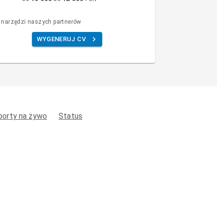
 narzędzi naszych partnerów
WYGENERUJ CV
porty na żywo
Status