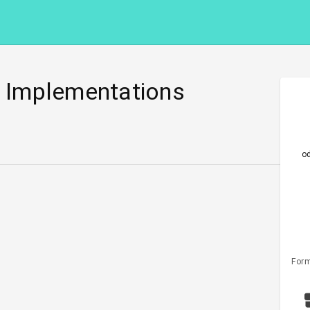
P Implementations
o
Form