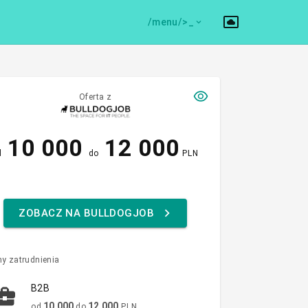
/menu/>
Oferta z
10 000
12 000
d
do
PLN
ZOBACZ NA BULLDOGJOB
y zatrudnienia
B2B
10 000
12 000
od
do
PLN