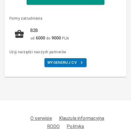
Formy zatrudnienia
B2B
6000
9000
od
do
PLN
Użyj narzędzi naszych partnerów
WYGENERUJ CV
O serwisie
Klauzula informacyjna
RODO
Polityka