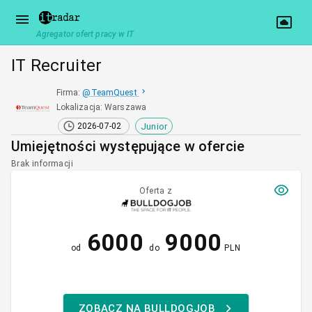
Agregator ofert pracy w IT
IT Recruiter
Firma
:
@
TeamQuest
Lokalizacja
:
Warszawa
Junior
2026-07-02
Umiejętności występujące w ofercie
Brak informacji
Oferta z
6000
9000
od
do
PLN
ZOBACZ NA BULLDOGJOB