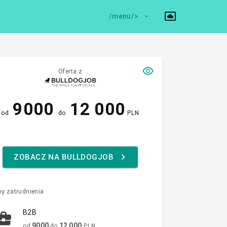
/menu/>
Oferta z
9000
12 000
od
do
PLN
ZOBACZ NA BULLDOGJOB
y zatrudnienia
B2B
9000
12 000
od
do
PLN