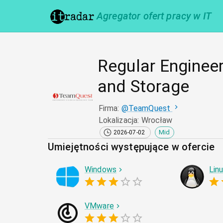
Agregator ofert pracy w IT
Regular Engineer
and Storage
Firma
:
@
TeamQuest
Lokalizacja
:
Wrocław
Mid
2026-07-02
Umiejętności występujące w ofercie
Windows
Lin
VMware