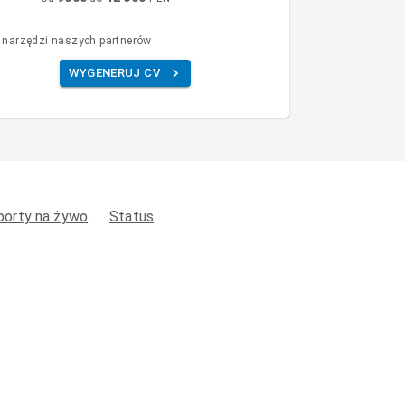
 narzędzi naszych partnerów
WYGENERUJ CV
porty na żywo
Status