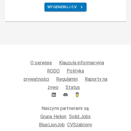
WYGENERUJ CV
O serwisie
Klauzula informacyjna
RODO
Polityka
prywatności
Regulamin
Raporty na
żywo
Status
Naszymi partnerami są:
Grupa Helion
Solid.Jobs
BlueLionJob
CVSzablony