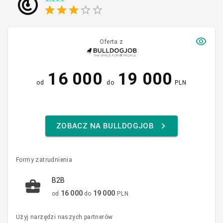
Oferta z
16 000
19 000
od
do
PLN
ZOBACZ NA BULLDOGJOB
Formy zatrudnienia
B2B
16 000
19 000
od
do
PLN
Użyj narzędzi naszych partnerów