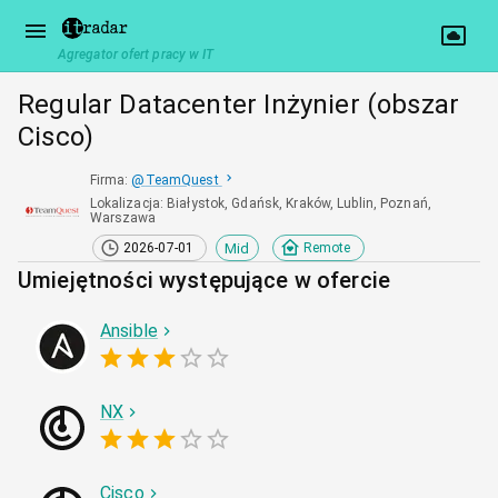
Agregator ofert pracy w IT
Regular Datacenter Inżynier (obszar
Cisco)
Firma
:
@
TeamQuest
Lokalizacja
:
Białystok, Gdańsk, Kraków, Lublin, Poznań,
Warszawa
Mid
2026-07-01
Remote
Umiejętności występujące w ofercie
Ansible
NX
Cisco