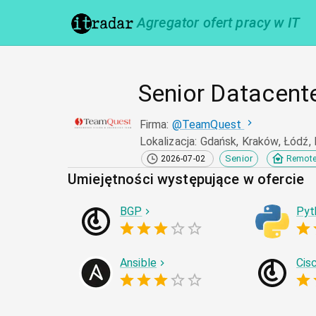
Agregator ofert pracy w IT
Senior Datacente
Firma
:
@
TeamQuest
Lokalizacja
:
Gdańsk, Kraków, Łódź,
Senior
2026-07-02
Remot
Umiejętności występujące w ofercie
BGP
Pyt
Ansible
Cis