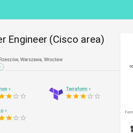
r Engineer (Cisco area)
 Rzeszów, Warszawa, Wrocław
o
e
hon
Terraform
co
Form