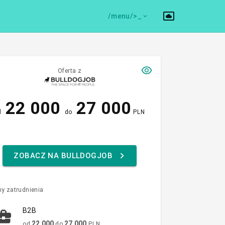
/menu/>
Oferta z
22 000
27 000
d
do
PLN
ZOBACZ NA BULLDOGJOB
y zatrudnienia
B2B
22 000
27 000
od
do
PLN