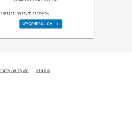
 narzędzi naszych partnerów
WYGENERUJ CV
porty na żywo
Status