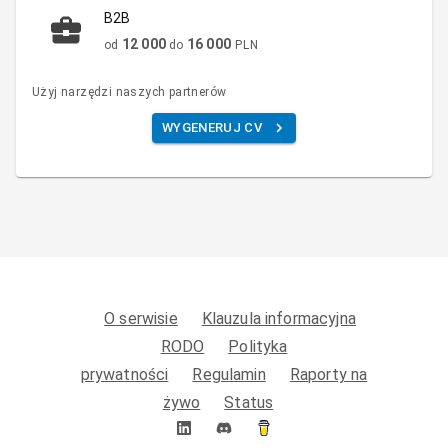
B2B
12 000
16 000
od
do
PLN
Użyj narzędzi naszych partnerów
WYGENERUJ CV
O serwisie
Klauzula informacyjna
RODO
Polityka
prywatności
Regulamin
Raporty na
żywo
Status