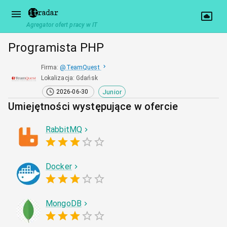
Agregator ofert pracy w IT
Programista PHP
Firma
:
@
TeamQuest
Lokalizacja
:
Gdańsk
Junior
2026-06-30
Umiejętności występujące w ofercie
RabbitMQ
Docker
MongoDB