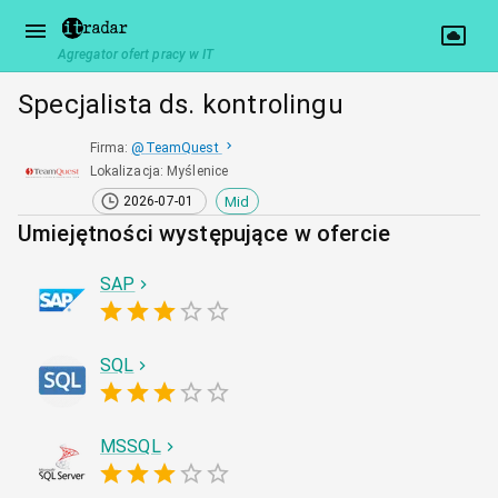
Agregator ofert pracy w IT
Specjalista ds. kontrolingu
Firma
:
@
TeamQuest
Lokalizacja
:
Myślenice
Mid
2026-07-01
Umiejętności występujące w ofercie
SAP
SQL
MSSQL