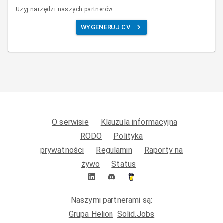
Użyj narzędzi naszych partnerów
WYGENERUJ CV
O serwisie
Klauzula informacyjna
RODO
Polityka
prywatności
Regulamin
Raporty na
żywo
Status
Naszymi partnerami są:
Grupa Helion
Solid.Jobs