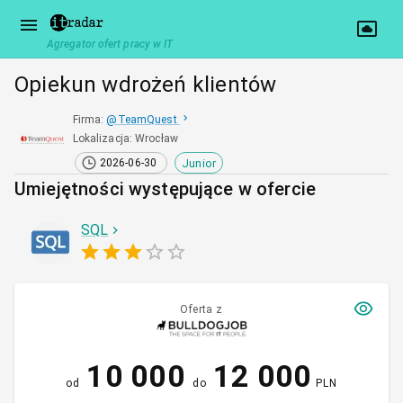
Agregator ofert pracy w IT
Opiekun wdrożeń klientów
Firma
:
@
TeamQuest
Lokalizacja
:
Wrocław
Junior
2026-06-30
Umiejętności występujące w ofercie
SQL
Oferta z
10 000
12 000
od
do
PLN