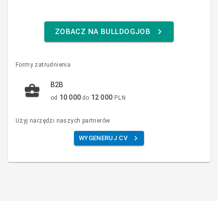
ZOBACZ NA BULLDOGJOB
Formy zatrudnienia
B2B
10 000
12 000
od
do
PLN
Użyj narzędzi naszych partnerów
WYGENERUJ CV