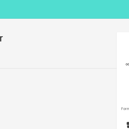
r
o
Form