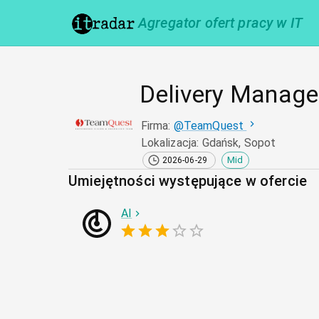
Agregator ofert pracy w IT
Delivery Manage
Firma
:
@
TeamQuest
Lokalizacja
:
Gdańsk, Sopot
Mid
2026-06-29
Umiejętności występujące w ofercie
AI