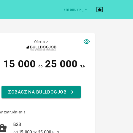
/menu/>
Oferta z
15 000
25 000
d
do
PLN
ZOBACZ NA BULLDOGJOB
y zatrudnienia
B2B
15 000
25 000
od
do
PLN