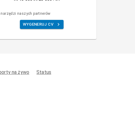
 narzędzi naszych partnerów
WYGENERUJ CV
porty na żywo
Status