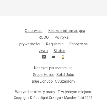
O serwisie
Klauzula informacyjna
RODO
Polityka
prywatności
Regulamin
Raporty na
żywo
Status
Naszymi partnerami są:
Grupa Helion
Solid.Jobs
BlueLionJob
CVSzablony
Wszystkie oferty pracy IT w jednym miejscu.
Copyright ©
Codelight Grzegorz Marchwiński
2026
.