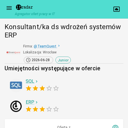
Agregator ofert pracy w IT
Konsultant/ka ds wdrożeń systemów
ERP
Firma
:
@
TeamQuest
Lokalizacja
:
Wrocław
Junior
2026-06-28
Umiejętności występujące w ofercie
SQL
ERP
Oferta z