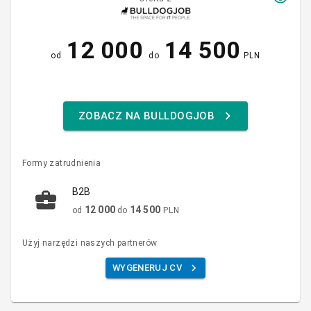
12 000
14 500
od
do
PLN
ZOBACZ NA BULLDOGJOB
Formy zatrudnienia
B2B
12 000
14 500
od
do
PLN
Użyj narzędzi naszych partnerów
WYGENERUJ CV