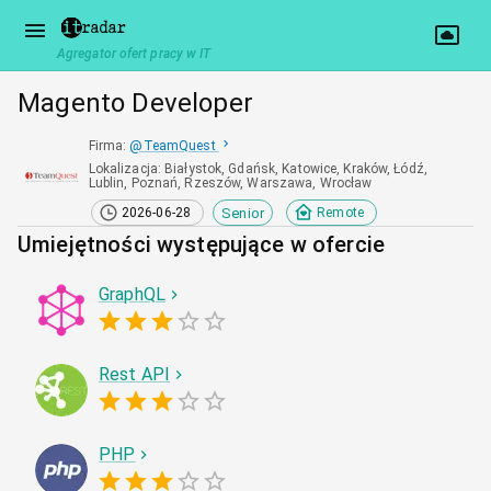
Agregator ofert pracy w IT
Magento Developer
Firma
:
@
TeamQuest
Lokalizacja
:
Białystok, Gdańsk, Katowice, Kraków, Łódź,
Lublin, Poznań, Rzeszów, Warszawa, Wrocław
Senior
2026-06-28
Remote
Umiejętności występujące w ofercie
GraphQL
Rest API
PHP