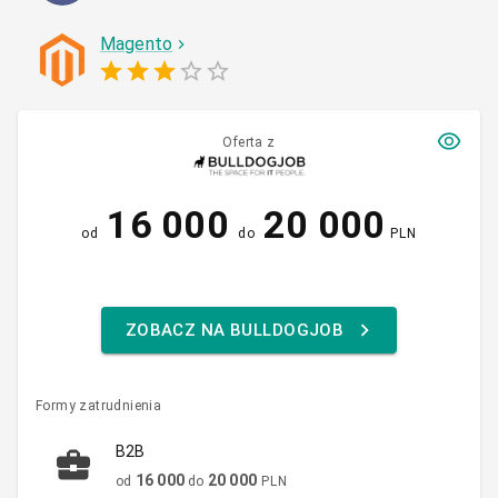
Magento
Oferta z
16 000
20 000
od
do
PLN
ZOBACZ NA BULLDOGJOB
Formy zatrudnienia
B2B
16 000
20 000
od
do
PLN