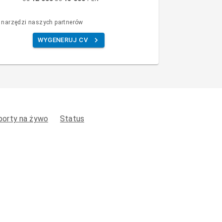
 narzędzi naszych partnerów
WYGENERUJ CV
porty na żywo
Status