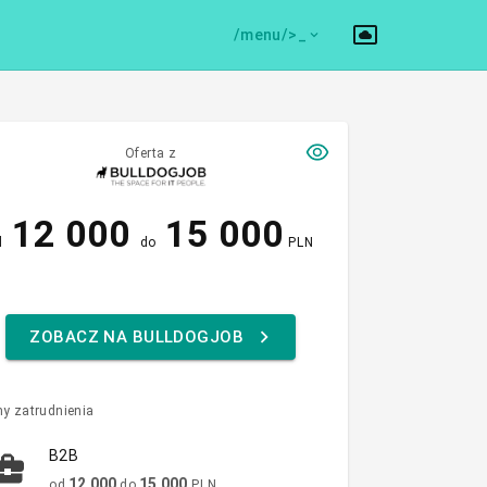
/menu/>
Oferta z
12 000
15 000
d
do
PLN
ZOBACZ NA BULLDOGJOB
y zatrudnienia
B2B
12 000
15 000
od
do
PLN