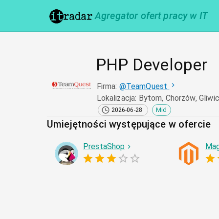
Agregator ofert pracy w IT
PHP Developer
Firma
:
@
TeamQuest
Lokalizacja
:
Bytom, Chorzów, Gliwi
Mid
2026-06-28
Umiejętności występujące w ofercie
PrestaShop
Mag