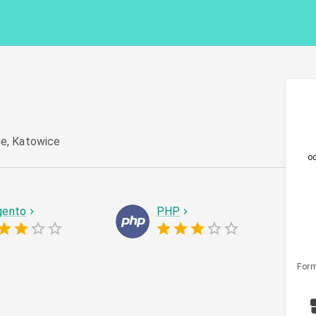
ce, Katowice
o
ento
PHP
Form