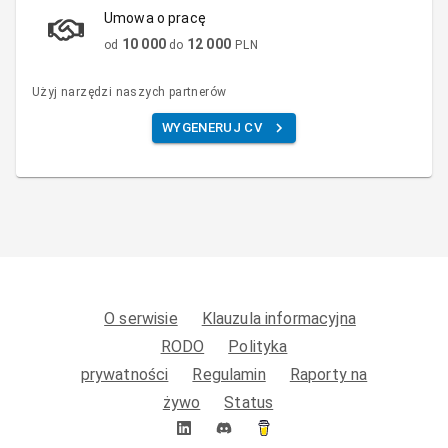
Umowa o pracę
10 000
12 000
od
do
PLN
Użyj narzędzi naszych partnerów
WYGENERUJ CV
O serwisie
Klauzula informacyjna
RODO
Polityka
prywatności
Regulamin
Raporty na
żywo
Status