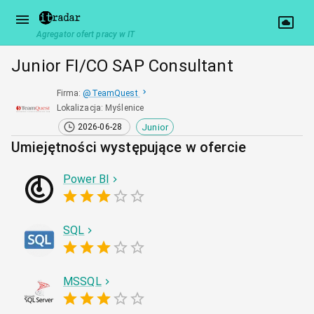
Agregator ofert pracy w IT
Junior FI/CO SAP Consultant
Firma
:
@
TeamQuest
Lokalizacja
:
Myślenice
Junior
2026-06-28
Umiejętności występujące w ofercie
Power BI
SQL
MSSQL