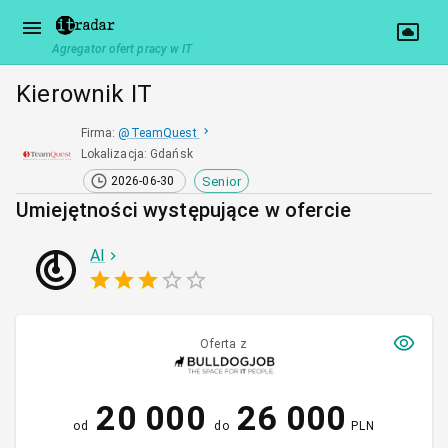
Agregator ofert pracy w IT
Kierownik IT
Firma
:
@
TeamQuest
Lokalizacja
:
Gdańsk
Senior
2026-06-30
Umiejętności występujące w ofercie
AI
Oferta z
20 000
26 000
od
do
PLN