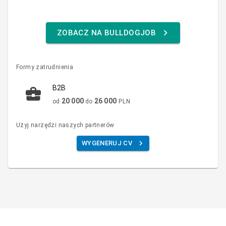
ZOBACZ NA BULLDOGJOB
Formy zatrudnienia
B2B
20 000
26 000
od
do
PLN
Użyj narzędzi naszych partnerów
WYGENERUJ CV